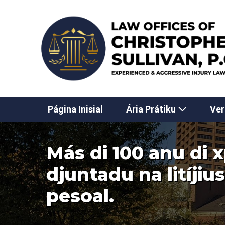
Salta
pa
kontiudu
Página Inisial
Ária Prátiku
Ver
Más di 100 anu di 
djuntadu na litíjiu
pesoal.