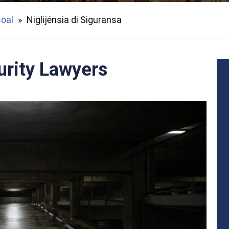
oal
»
Niglijénsia di Siguransa
urity Lawyers