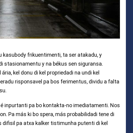
u kasubody frikuentimenti, ta ser atakadu, y
di stasionamentu y na békus sen siguransa.
 ária, kel donu di kel propriedadi na undi kel
ideradu risponsavel pa bos ferimentus, dividu a falta
su.
i, é inpurtanti pa bo kontakta-no imediatamenti. Nos
ton. Pa más ki bo spera, más probabilidadi tene di
difisil pa atxa kalker tistimunha putenti di kel