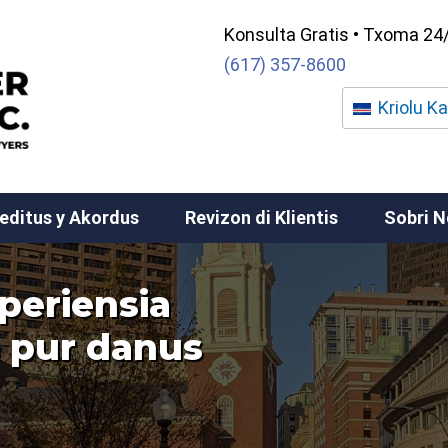
Konsulta Gratis • Txoma 24
(617) 357-8600
Kriolu K
editus y Akordus
Revizon di Klientis
Sobri 
xperiensia
s pur danus