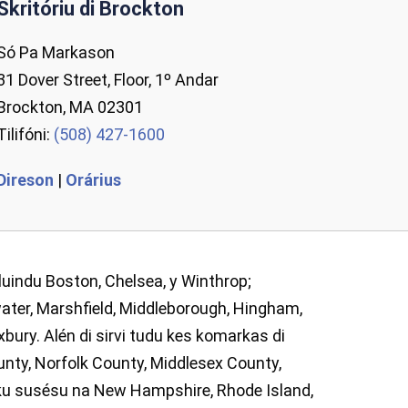
Skritóriu di Brockton
Só Pa Markason
31 Dover Street, Floor, 1º Andar
Brockton, MA 02301
Tilifóni:
(508) 427-1600
Direson
|
Orárius
kluindu Boston, Chelsea, y Winthrop;
ater, Marshfield, Middleborough, Hingham,
ury. Alén di sirvi tudu kes komarkas di
nty, Norfolk County, Middlesex County,
 ku susésu na New Hampshire, Rhode Island,