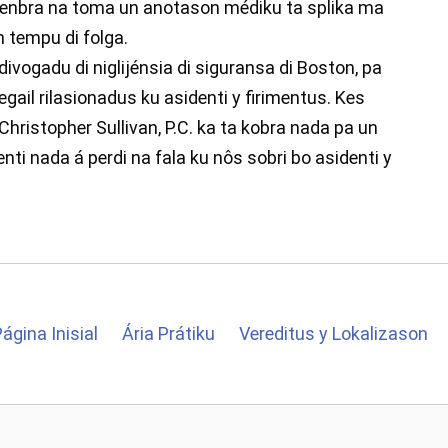
, lenbra na toma un anotason médiku ta splika ma
n tempu di folga.
divogadu di niglijénsia di siguransa di Boston, pa
legail rilasionadus ku asidenti y firimentus. Kes
 Christopher Sullivan, P.C. ka ta kobra nada pa un
nti nada á perdi na fala ku nôs sobri bo asidenti y
ágina Inisial
Ária Prátiku
Vereditus y Lokalizason