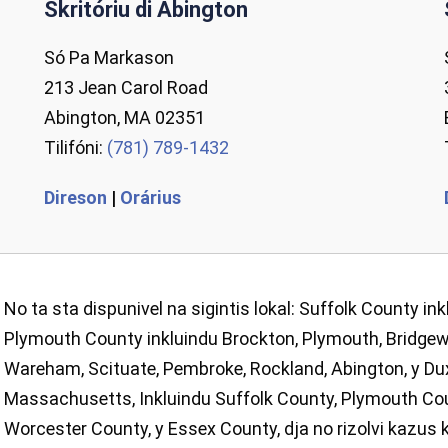
Skritóriu di Abington
Só Pa Markason
213 Jean Carol Road
Abington, MA 02351
Tilifóni:
(781) 789-1432
Direson
|
Orárius
No ta sta dispunivel na sigintis lokal: Suffolk County in
Plymouth County inkluindu Brockton, Plymouth, Bridgew
Wareham, Scituate, Pembroke, Rockland, Abington, y Duxb
Massachusetts, Inkluindu Suffolk County, Plymouth Cou
Worcester County, y Essex County, dja no rizolvi kazus