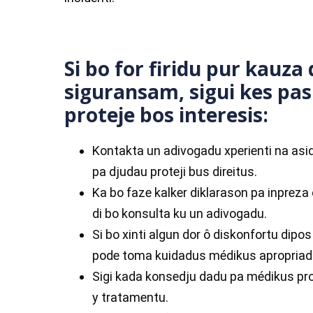
Si bo for firidu pur kauza d
siguransam, sigui kes pas
proteje bos interesis:
Kontakta un adivogadu xperienti na asid
pa djudau proteji bus direitus.
Ka bo faze kalker diklarason pa inpreza 
di bo konsulta ku un adivogadu.
Si bo xinti algun dor ô diskonfortu dipos
pode toma kuidadus médikus apropriad
Sigi kada konsedju dadu pa médikus pr
y tratamentu.