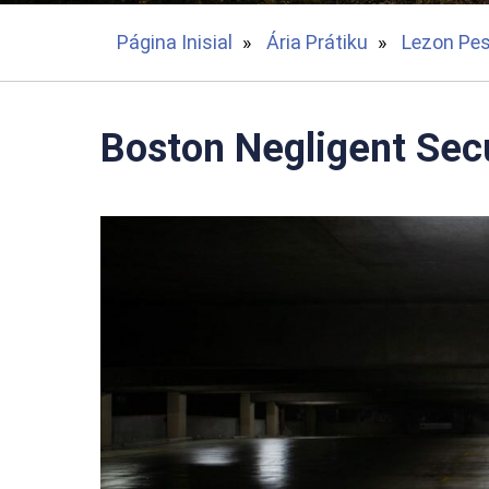
Página Inisial
»
Ária Prátiku
»
Lezon Pes
Boston Negligent Sec