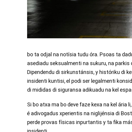
bo ta odjal na notísia tudu óra. Psoas ta dad
asediadu seksualmenti na sukuru, na parkis 
Dipendendu di sirkunstánsis, y históriku di kel
insidenti kuntisi, el podi ser legalmenti kons
di mididas di siguransa adikuadu na kel espa
Si bo atxa ma bo deve faze kexa na kel ária l
é adivogadus xperientis na niglijénsia di Bos
perde provas físicas inpurtantis y ta fika más 
insidenti.