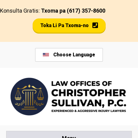
Salta
Konsulta Gratis:
Txoma pa (617) 357-8600
pa
kontiudu
Toka Li Pa Txoma-no
Choose Language